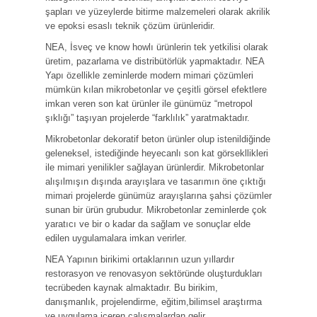
şapları ve yüzeylerde bitirme malzemeleri olarak akrilik
ve epoksi esaslı teknik çözüm ürünleridir.
NEA, İsveç ve know howlı ürünlerin tek yetkilisi olarak
üretim, pazarlama ve distribütörlük yapmaktadır. NEA
Yapı özellikle zeminlerde modern mimari çözümleri
mümkün kılan mikrobetonlar ve çeşitli görsel efektlere
imkan veren son kat ürünler ile günümüz “metropol
şıklığı” taşıyan projelerde “farklılık” yaratmaktadır.
Mikrobetonlar dekoratif beton ürünler olup istenildiğinde
geleneksel, istediğinde heyecanlı son kat görsekllikleri
ile mimari yenilikler sağlayan ürünlerdir. Mikrobetonlar
alışılmışın dışında arayışlara ve tasarımın öne çıktığı
mimari projelerde günümüz arayışlarına şahsi çözümler
sunan bir ürün grubudur. Mikrobetonlar zeminlerde çok
yaratıcı ve bir o kadar da sağlam ve sonuçlar elde
edilen uygulamalara imkan verirler.
NEA Yapının birikimi ortaklarının uzun yıllardır
restorasyon ve renovasyon sektöründe oluşturdukları
tecrübeden kaynak almaktadır. Bu birikim,
danışmanlık, projelendirme, eğitim,bilimsel araştırma
ve uygulama içeren çalışmalardan gelir.