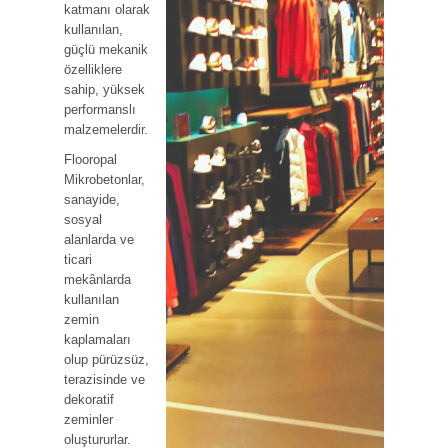
katmanı olarak
kullanılan,
güçlü mekanik
özelliklere
sahip, yüksek
performanslı
malzemelerdir.
Flooropal
Mikrobetonlar,
sanayide,
sosyal
alanlarda ve
ticari
mekânlarda
kullanılan
zemin
kaplamaları
olup pürüzsüz,
terazisinde ve
dekoratif
zeminler
oluştururlar.