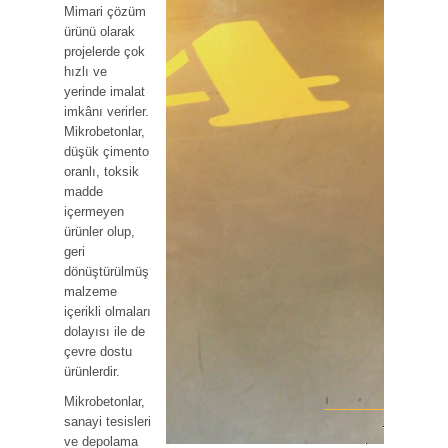
Mimari çözüm
ürünü olarak
projelerde çok
hızlı ve
yerinde imalat
imkânı verirler.
Mikrobetonlar,
düşük çimento
oranlı, toksik
madde
içermeyen
ürünler olup,
geri
dönüştürülmüş
malzeme
içerikli olmaları
dolayısı ile de
çevre dostu
ürünlerdir.
Mikrobetonlar,
sanayi tesisleri
ve depolama