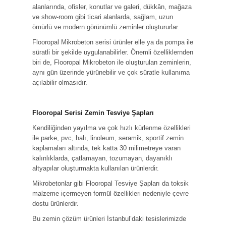
alanlarında, ofisler, konutlar ve galeri, dükkân, mağaza
ve show-room gibi ticari alanlarda, sağlam, uzun
ömürlü ve modern görünümlü zeminler oluştururlar.
Flooropal Mikrobeton serisi ürünler elle ya da pompa ile
süratli bir şekilde uygulanabilirler. Önemli özelliklernden
biri de, Flooropal Mikrobeton ile oluşturulan zeminlerin,
aynı gün üzerinde yürünebilir ve çok süratle kullanıma
açılabilir olmasıdır.
Flooropal Serisi Zemin Tesviye Şapları
Kendiliğinden yayılma ve çok hızlı kürlenme özellikleri
ile parke, pvc, halı, linoleum, seramik, sportif zemin
kaplamaları altında, tek katta 30 milimetreye varan
kalınlıklarda, çatlamayan, tozumayan, dayanıklı
altyapılar oluşturmakta kullanılan ürünlerdir.
Mikrobetonlar gibi Flooropal Tesviye Şapları da toksik
malzeme içermeyen formül özellikleri nedeniyle çevre
dostu ürünlerdir.
Bu zemin çözüm ürünleri İstanbul’daki tesislerimizde